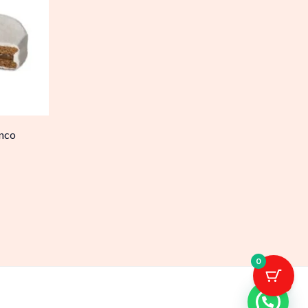
anco
0
1