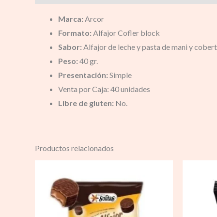
Marca:
Arcor
Formato:
Alfajor Cofler block
Sabor:
Alfajor de leche y pasta de mani y cober
Peso:
40 gr.
Presentación:
Simple
Venta por Caja: 40 unidades
Libre de gluten:
No.
Productos relacionados