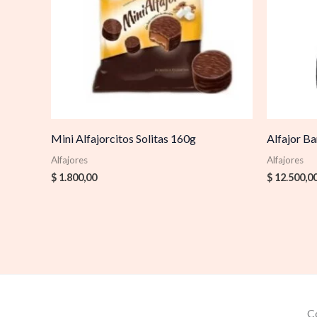
Mini Alfajorcitos Solitas 160g
Alfajor B
Alfajores
Alfajores
$
1.800,00
$
12.500,0
C