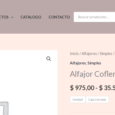
BÚSQUEDA
CTOS
CATALOGO
CONTACTO
DE
PRODUCTOS
Alfajor
Inicio
/
Alfajores
/
Simples
/
Cofler
Alfajores
,
Simples
cantidad
Alfajor Cofle
$
975,00
-
$
35.
Unidad
Caja Cerrada