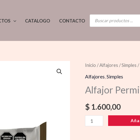
BÚSQUEDA
CTOS
CATALOGO
CONTACTO
DE
PRODUCTOS
Alfajor
Inicio
/
Alfajores
/
Simples
/
Permitido
Alfajores
,
Simples
Chocolate
Alfajor Perm
cantidad
$
1.600,00
Aña