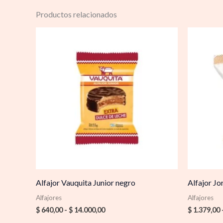
Productos relacionados
Rango
de
precios:
desde
$ 640,00
hasta
$ 14.000,00
Alfajor Vauquita Junior negro
Alfajor Jo
Alfajores
Alfajores
$
640,00
-
$
14.000,00
$
1.379,00