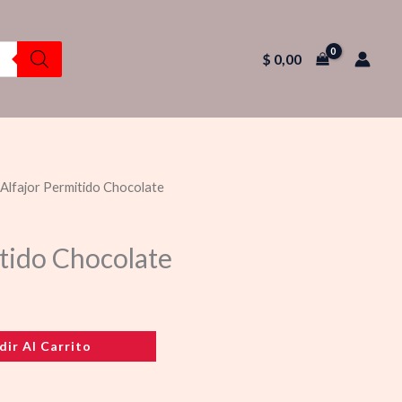
$
0,00
 Alfajor Permitido Chocolate
itido Chocolate
dir Al Carrito