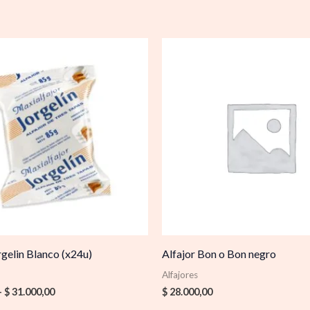
Rango
de
precios:
desde
$ 1.379,00
hasta
$ 31.000,00
rgelin Blanco (x24u)
Alfajor Bon o Bon negro
Alfajores
-
$
31.000,00
$
28.000,00