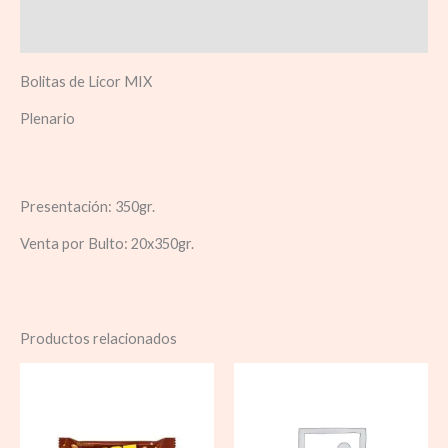
Información adicional
Bolitas de Licor MIX
Plenario
Presentación: 350gr.
Venta por Bulto: 20x350gr.
Productos relacionados
Rango
de
precios:
desde
$ 1.800,00