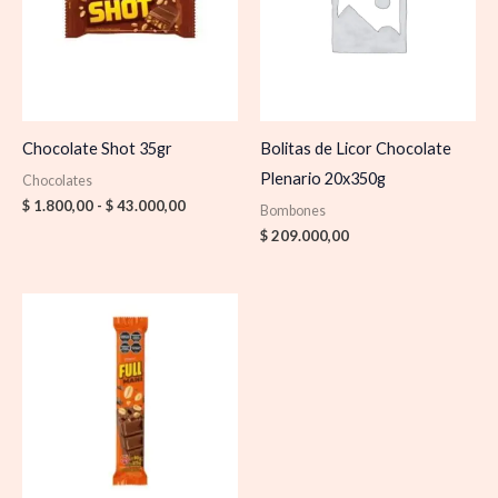
hasta
$ 43.000,00
Chocolate Shot 35gr
Bolitas de Licor Chocolate
Plenario 20x350g
Chocolates
$
1.800,00
-
$
43.000,00
Bombones
$
209.000,00
Rango
de
precios:
desde
$ 3.000,00
hasta
$ 25.000,00