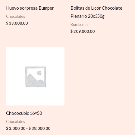
Huevo sorpresa Bumper
Bolitas de Licor Chocolate
Plenario 20x350g
Chocolates
$
33.000,00
Bombones
$
209.000,00
Rango
de
precios:
desde
$ 3.000,00
hasta
$ 38.000,00
Chococubic 16×50
Chocolates
$
3.000,00
-
$
38.000,00