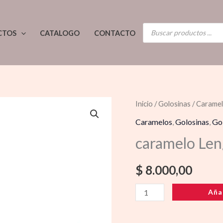
BÚSQUEDA
CTOS
CATALOGO
CONTACTO
DE
PRODUCTOS
caramelo
Inicio
/
Golosinas
/
Carame
Lengua
Caramelos
,
Golosinas
,
Go
Loca
caramelo Len
Multifruta
cantidad
$
8.000,00
Aña