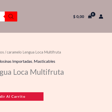
$
0,00
los
/ caramelo Lengua Loca Multifruta
losinas Importadas
,
Masticables
gua Loca Multifruta
dir Al Carrito