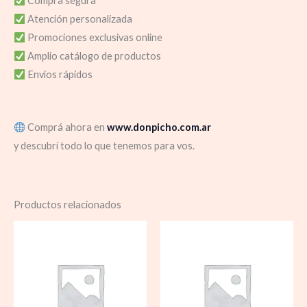
Compra segura
Atención personalizada
Promociones exclusivas online
Amplio catálogo de productos
Envíos rápidos
Comprá ahora en
www.donpicho.com.ar
y descubrí todo lo que tenemos para vos.
Productos relacionados
Rango
de
precios:
desde
$ 10.50
hasta
$ 178.0