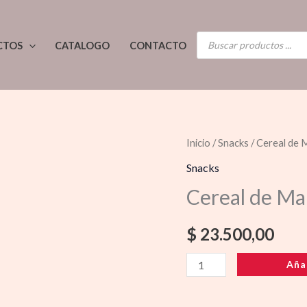
BÚSQUEDA
CTOS
CATALOGO
CONTACTO
DE
PRODUCTOS
Cereal
Inicio
/
Snacks
/ Cereal de 
de
Snacks
Maiz
Cereal de Ma
Nikitos
30x80g
$
23.500,00
cantidad
Aña