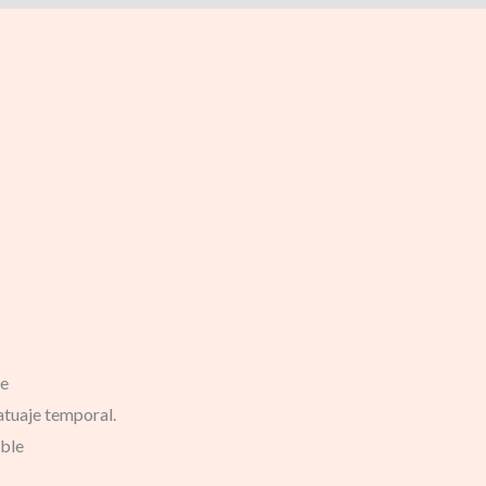
ue
atuaje temporal.
ible