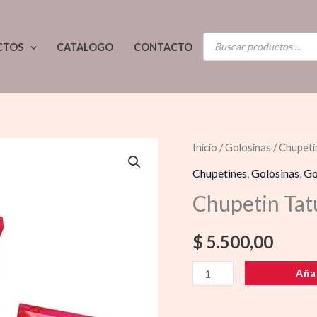
BÚSQUEDA
CTOS
CATALOGO
CONTACTO
DE
PRODUCTOS
Chupetin
Inicio
/
Golosinas
/
Chupeti
Tatu
Chupetines
,
Golosinas
,
Go
Pop
Chupetin Tat
Heart
cantidad
$
5.500,00
Aña