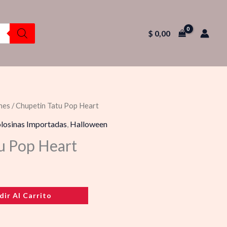
$
0,00
nes
/ Chupetin Tatu Pop Heart
losinas Importadas
,
Halloween
u Pop Heart
dir Al Carrito