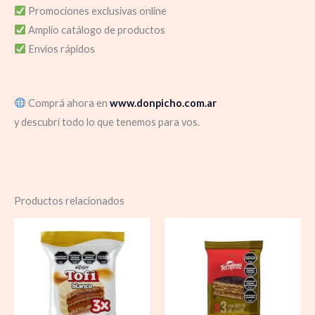
Promociones exclusivas online
Amplio catálogo de productos
Envíos rápidos
Comprá ahora en
www.donpicho.com.ar
y descubrí todo lo que tenemos para vos.
Productos relacionados
Rango
Rango
de
de
precios:
precios:
desde
desde
$ 1.620,00
$ 1.650,00
hasta
hasta
$ 31.500,00
$ 52.000,0