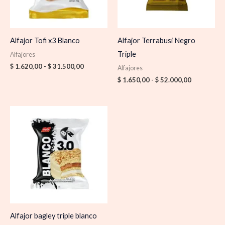
Alfajor Tofi x3 Blanco
Alfajor Terrabusi Negro
Triple
Alfajores
$
1.620,00
-
$
31.500,00
Alfajores
$
1.650,00
-
$
52.000,00
Rango
de
precios:
desde
$ 1.620,00
hasta
$ 31.500,00
Alfajor bagley triple blanco