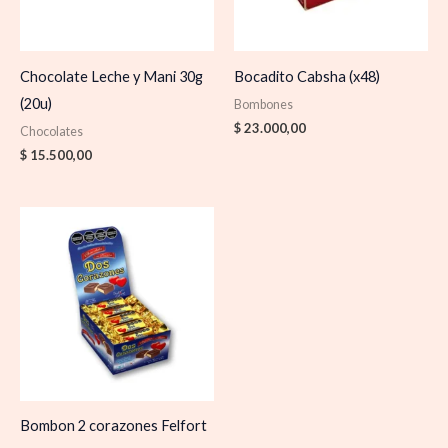
Chocolate Leche y Mani 30g
Bocadito Cabsha (x48)
(20u)
Bombones
$
23.000,00
Chocolates
$
15.500,00
Rango
de
precios:
desde
$ 1.400,00
hasta
$ 24.000,00
Bombon 2 corazones Felfort