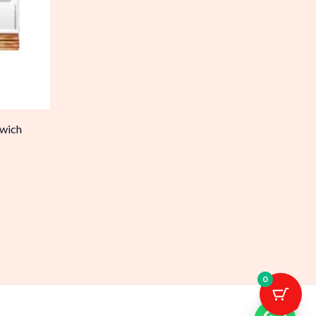
dwich
0
1