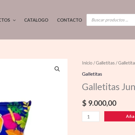
BÚSQUEDA
CTOS
CATALOGO
CONTACTO
DE
PRODUCTOS
Galletitas
Inicio
/
Galletitas
/ Galletit
Jungla
Galletitas
22x170gr
Galletitas Ju
cantidad
$
9.000,00
Aña