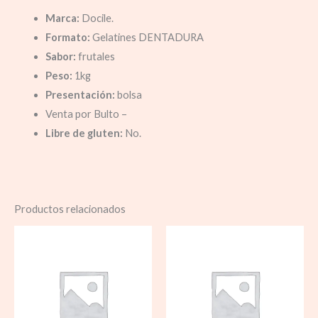
Marca:
Docile.
Formato:
Gelatines DENTADURA
Sabor:
frutales
Peso:
1kg
Presentación:
bolsa
Venta por Bulto –
Libre de gluten:
No.
Productos relacionados
Rango
de
precios:
desde
$ 15.70
hasta
$ 172.0