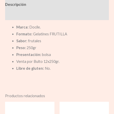
Descripción
Información adicional
Marca:
Docile.
Formato:
Gelatines FRUTILLA
Sabor:
frutales
Peso:
250gr
Presentación:
bolsa
Venta por Bulto 12x250gr.
Libre de gluten:
No.
Productos relacionados
Rango
de
precios: