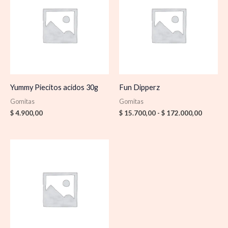
desde
$ 15.70
hasta
$ 172.0
Yummy Piecitos acidos 30g
Fun Dipperz
Gomitas
Gomitas
$
4.900,00
$
15.700,00
-
$
172.000,00