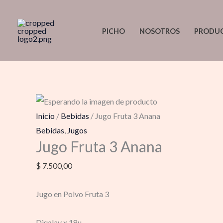
Ir
Jugo
al
Fruta
PICHO
NOSOTROS
PRODU
contenido
3
Anana
cantidad
Inicio
/
Bebidas
/ Jugo Fruta 3 Anana
Bebidas
,
Jugos
Jugo Fruta 3 Anana
$
7.500,00
Jugo en Polvo Fruta 3
Display x 18u.