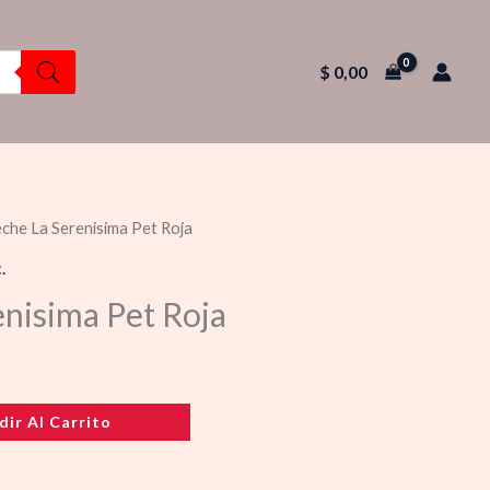
$
0,00
eche La Serenisima Pet Roja
.
enisima Pet Roja
dir Al Carrito