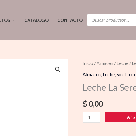
BÚSQUEDA
CTOS
CATALOGO
CONTACTO
DE
PRODUCTOS
Leche
Inicio
/
Almacen
/
Leche
/ L
La
Almacen
,
Leche
,
Sin T.a.c.c
Serenisima
Leche La Ser
Pet
Roja
$
0,00
cantidad
Aña