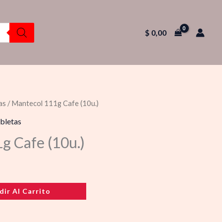
$
0,00
as
/ Mantecol 111g Cafe (10u.)
bletas
g Cafe (10u.)
dir Al Carrito