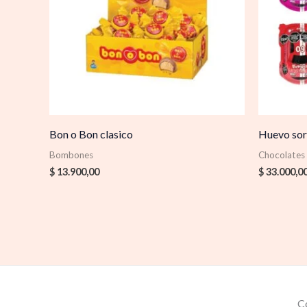
Bon o Bon clasico
Huevo so
Bombones
Chocolates
$
13.900,00
$
33.000,0
C