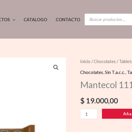
BÚSQUEDA
CTOS
CATALOGO
CONTACTO
DE
PRODUCTOS
Mantecol
Inicio
/
Chocolates
/
Tablet
111g
Chocolates
,
Sin T.a.c.c.
,
Ta
Cafe
Mantecol 111
(10u.)
cantidad
$
19.000,00
Aña