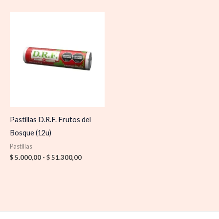
Rango
de
precios:
desde
$ 5.000,00
hasta
$ 51.300,00
Pastillas D.R.F. Frutos del
Bosque (12u)
Pastillas
$
5.000,00
-
$
51.300,00