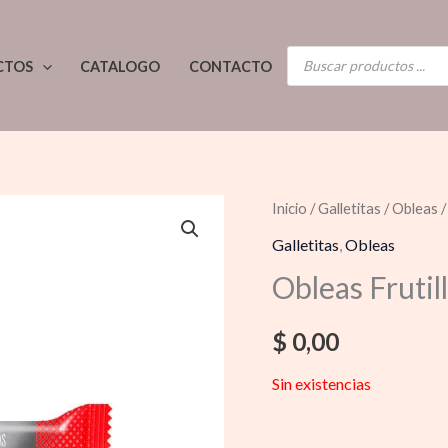
BÚSQUEDA
CTOS
CATALOGO
CONTACTO
DE
PRODUCTOS
Inicio
/
Galletitas
/
Obleas
/
Galletitas
,
Obleas
Obleas Fruti
$
0,00
Sin existencias