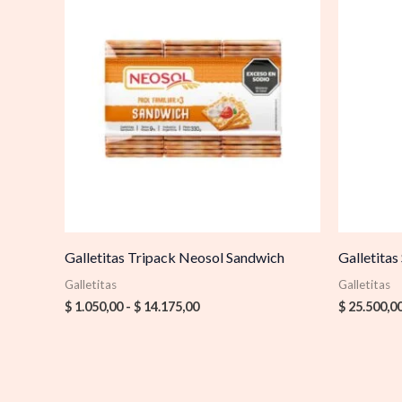
precios:
desde
$ 1.050,00
hasta
$ 14.175,00
Galletitas Tripack Neosol Sandwich
Galletita
Galletitas
Galletitas
$
1.050,00
-
$
14.175,00
$
25.500,0