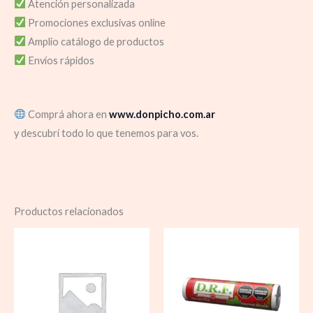
Atención personalizada
Promociones exclusivas online
Amplio catálogo de productos
Envíos rápidos
Comprá ahora en
www.donpicho.com.ar
y descubrí todo lo que tenemos para vos.
Productos relacionados
Rango
de
precios:
desde
$ 5.000,00
hasta
$ 51.300,0