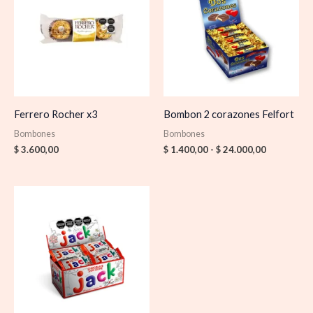
desde
$ 1.400,00
hasta
$ 24.000,0
Ferrero Rocher x3
Bombon 2 corazones Felfort
Bombones
Bombones
$
3.600,00
$
1.400,00
-
$
24.000,00