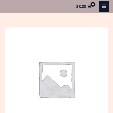
Ir
$
0,00
al
contenido
Tembleke
Surtidos
Tira
60x6
cantidad