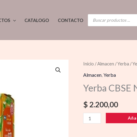
BÚSQUEDA
CTOS
CATALOGO
CONTACTO
DE
PRODUCTOS
Yerba
Inicio
/
Almacen
/
Yerba
/ Y
CBSE
Almacen
,
Yerba
Naranja
Yerba CBSE 
500g
cantidad
$
2.200,00
Aña