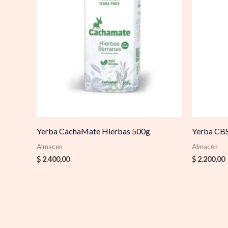
Yerba CachaMate Hierbas 500g
Yerba CBS
Almacen
Almacen
$
2.400,00
$
2.200,00