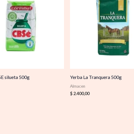
E silueta 500g
Yerba La Tranquera 500g
Almacen
$
2.400,00