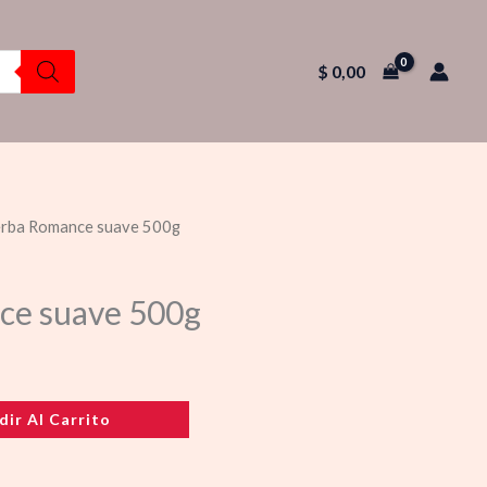
$
0,00
erba Romance suave 500g
ce suave 500g
dir Al Carrito