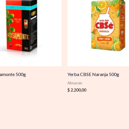
samonte 500g
Yerba CBSE Naranja 500g
Almacen
$
2.200,00