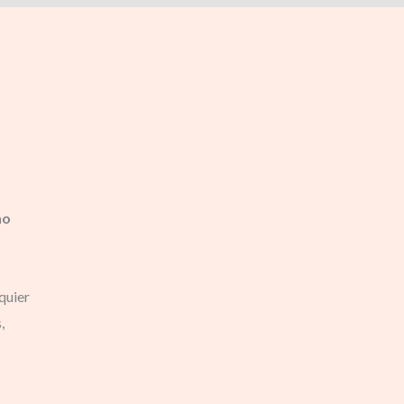
ho
quier
,