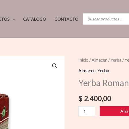
BÚSQUEDA
CTOS
CATALOGO
CONTACTO
DE
PRODUCTOS
Yerba
Inicio
/
Almacen
/
Yerba
/ Y
Romance
Almacen
,
Yerba
suave
Yerba Roman
500g
cantidad
$
2.400,00
Aña