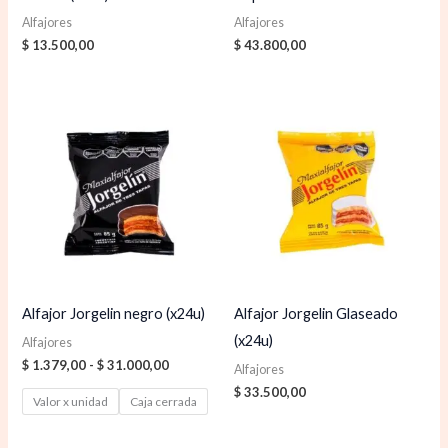
Alfajores
Alfajores
$
13.500,00
$
43.800,00
Rango
de
precios:
desde
$ 1.379,00
hasta
$ 31.000,00
Alfajor Jorgelin negro (x24u)
Alfajor Jorgelin Glaseado
(x24u)
Alfajores
$
1.379,00
-
$
31.000,00
Alfajores
$
33.500,00
Valor x unidad
Caja cerrada