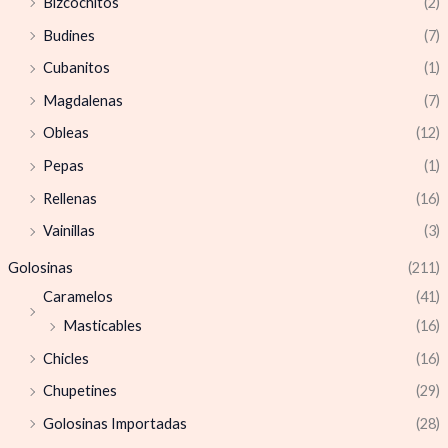
Bizcochitos
(2)
Budines
(7)
Cubanitos
(1)
Magdalenas
(7)
Obleas
(12)
Pepas
(1)
Rellenas
(16)
Vainillas
(3)
Golosinas
(211)
Caramelos
(41)
Masticables
(16)
Chicles
(16)
Chupetines
(29)
Golosinas Importadas
(28)