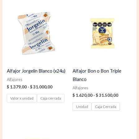
Rango
Rango
de
de
precios:
precios:
desde
desde
$ 1.379,00
$ 1.620,00
hasta
hasta
$ 31.000,00
$ 31.500,0
Alfajor Jorgelin Blanco (x24u)
Alfajor Bon o Bon Triple
Blanco
Alfajores
$
1.379,00
-
$
31.000,00
Alfajores
$
1.620,00
-
$
31.500,00
Valor x unidad
Caja cerrada
Unidad
Caja Cerrada
Rango
Rango
de
de
precios:
precios: