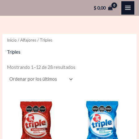
Ordenado
Ir
P
P
por
$
0,00
los
al
r
r
últimos
contenido
e
e
c
c
Inicio
/
Alfajores
/ Triples
i
i
o
o
Triples
Mostrando 1–12 de 28 resultados
í
á
n
x
i
i
o
o