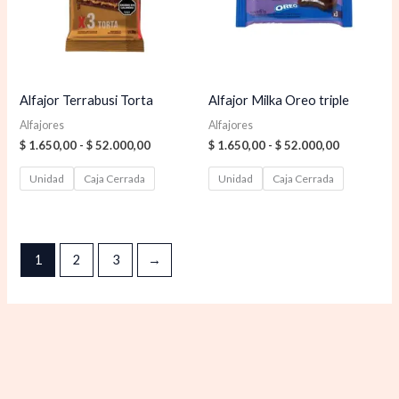
$ 52.000,00
$ 52.000,0
Alfajor Terrabusi Torta
Alfajor Milka Oreo triple
Alfajores
Alfajores
$
1.650,00
-
$
52.000,00
$
1.650,00
-
$
52.000,00
Unidad
Caja Cerrada
Unidad
Caja Cerrada
1
2
3
→