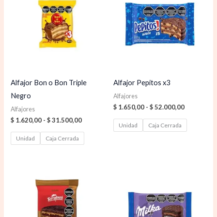
desde
desde
$ 1.620,00
$ 1.650,00
hasta
hasta
$ 31.500,00
$ 52.000,0
Alfajor Bon o Bon Triple
Alfajor Pepitos x3
Negro
Alfajores
$
1.650,00
-
$
52.000,00
Alfajores
$
1.620,00
-
$
31.500,00
Unidad
Caja Cerrada
Unidad
Caja Cerrada
Rango
Rango
de
de
precios:
precios:
desde
desde
$ 1.650,00
$ 1.650,00
hasta
hasta