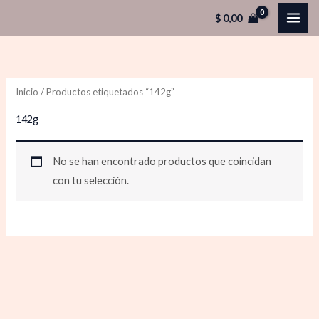
Ir
$
0,00
al
contenido
Inicio
/ Productos etiquetados “142g”
142g
No se han encontrado productos que coincidan
con tu selección.