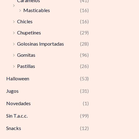
Caramelos
(41)
Masticables
(16)
Chicles
(16)
Chupetines
(29)
Golosinas Importadas
(28)
Gomitas
(96)
Pastillas
(26)
Halloween
(53)
Jugos
(31)
Novedades
(1)
Sin T.a.c.c.
(99)
Snacks
(12)