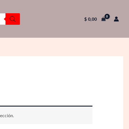
$
0,00
ección.