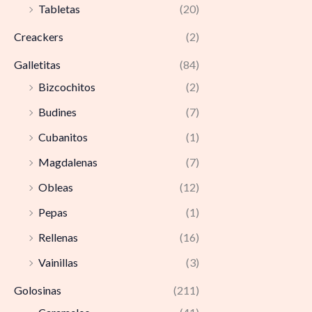
Tabletas
(20)
Creackers
(2)
Galletitas
(84)
Bizcochitos
(2)
Budines
(7)
Cubanitos
(1)
Magdalenas
(7)
Obleas
(12)
Pepas
(1)
Rellenas
(16)
Vainillas
(3)
Golosinas
(211)