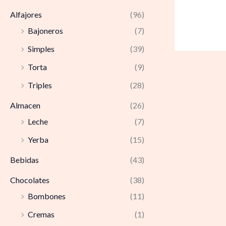
Alfajores
(96)
Bajoneros
(7)
Simples
(39)
Torta
(9)
Triples
(28)
Almacen
(26)
Leche
(7)
Yerba
(15)
Bebidas
(43)
Chocolates
(38)
Bombones
(11)
Cremas
(1)