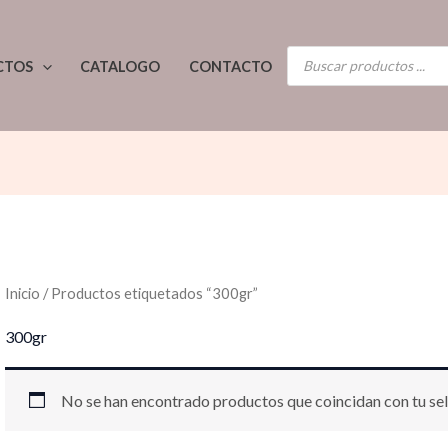
BÚSQUEDA
CTOS
CATALOGO
CONTACTO
DE
PRODUCTOS
Inicio
/ Productos etiquetados “300gr”
300gr
No se han encontrado productos que coincidan con tu sel