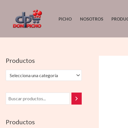
Ir
al
PICHO
NOSOTROS
PRODU
contenido
Productos
Selecciona una categoría
Productos