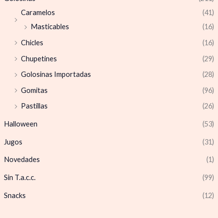
Caramelos
(41)
Masticables
(16)
Chicles
(16)
Chupetines
(29)
Golosinas Importadas
(28)
Gomitas
(96)
Pastillas
(26)
Halloween
(53)
Jugos
(31)
Novedades
(1)
Sin T.a.c.c.
(99)
Snacks
(12)