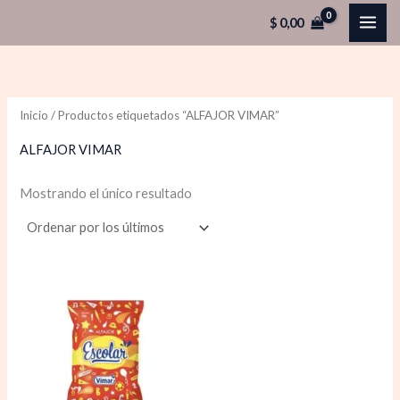
Ir
$
0,00
al
contenido
Inicio
/ Productos etiquetados “ALFAJOR VIMAR”
ALFAJOR VIMAR
Mostrando el único resultado