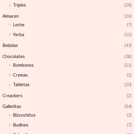
Triples
(28)
Almacen
(26)
Leche
(7)
Yerba
(15)
Bebidas
(43)
Chocolates
(38)
Bombones
(11)
Cremas
(1)
Tabletas
(20)
Creackers
(2)
Galletitas
(84)
Bizcochitos
(2)
Budines
(7)