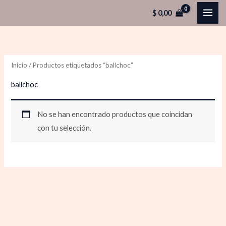
Ir
$
0,00
al
contenido
Inicio
/ Productos etiquetados “ballchoc”
ballchoc
No se han encontrado productos que coincidan
con tu selección.