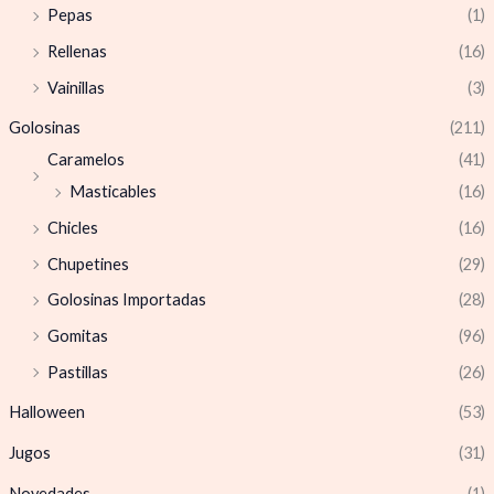
Pepas
(1)
Rellenas
(16)
Vainillas
(3)
Golosinas
(211)
Caramelos
(41)
Masticables
(16)
Chicles
(16)
Chupetines
(29)
Golosinas Importadas
(28)
Gomitas
(96)
Pastillas
(26)
Halloween
(53)
Jugos
(31)
Novedades
(1)