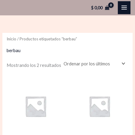
Ordenado
Ir
P
P
por
$
0,00
los
al
r
r
últimos
contenido
e
e
c
c
Inicio
/ Productos etiquetados “berbau”
i
i
o
o
berbau
Mostrando los 2 resultados
í
á
n
x
i
i
o
o