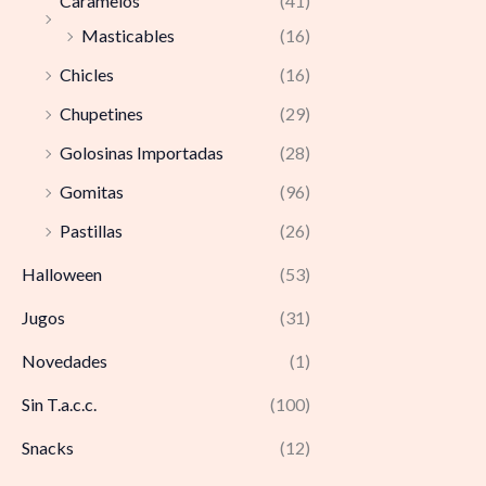
Caramelos
(41)
Masticables
(16)
Chicles
(16)
Chupetines
(29)
Golosinas Importadas
(28)
Gomitas
(96)
Pastillas
(26)
Halloween
(53)
Jugos
(31)
Novedades
(1)
Sin T.a.c.c.
(100)
Snacks
(12)