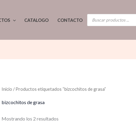
Ordenado
por
los
BÚSQUEDA
últimos
CTOS
CATALOGO
CONTACTO
DE
PRODUCTOS
Inicio
/ Productos etiquetados “bizcochitos de grasa”
bizcochitos de grasa
Mostrando los 2 resultados