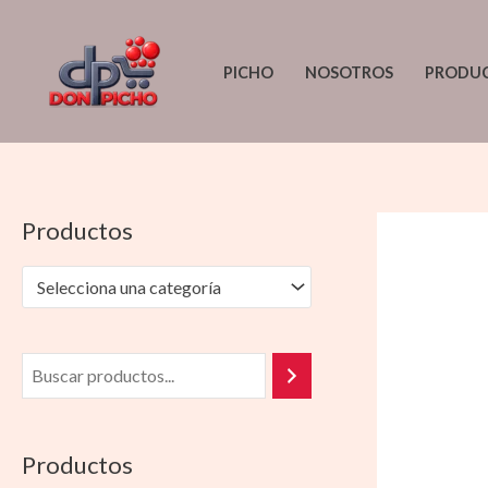
Ir
al
PICHO
NOSOTROS
PRODU
contenido
Productos
Selecciona una categoría
Productos