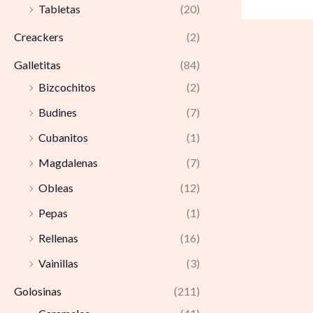
Tabletas
(20)
Creackers
(2)
Galletitas
(84)
Bizcochitos
(2)
Budines
(7)
Cubanitos
(1)
Magdalenas
(7)
Obleas
(12)
Pepas
(1)
Rellenas
(16)
Vainillas
(3)
Golosinas
(211)