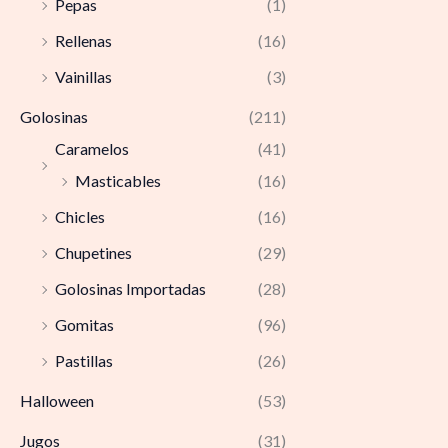
Pepas
(1)
Rellenas
(16)
Vainillas
(3)
Golosinas
(211)
Caramelos
(41)
Masticables
(16)
Chicles
(16)
Chupetines
(29)
Golosinas Importadas
(28)
Gomitas
(96)
Pastillas
(26)
Halloween
(53)
Jugos
(31)