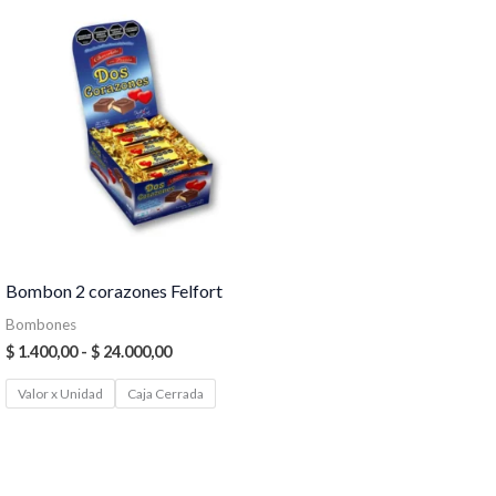
Rango
de
precios:
desde
$ 1.400,00
hasta
$ 24.000,00
Bombon 2 corazones Felfort
Bombones
$
1.400,00
-
$
24.000,00
Valor x Unidad
Caja Cerrada