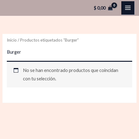
Ir
$
0,00
al
contenido
Inicio
/ Productos etiquetados “Burger”
Burger
No se han encontrado productos que coincidan
con tu selección.