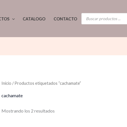
Ordenado
por
los
BÚSQUEDA
últimos
CTOS
CATALOGO
CONTACTO
DE
PRODUCTOS
Inicio
/ Productos etiquetados “cachamate”
cachamate
Mostrando los 2 resultados