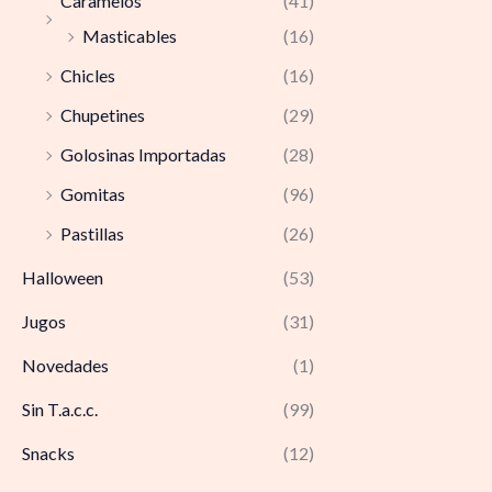
Caramelos
(41)
Masticables
(16)
Chicles
(16)
Chupetines
(29)
Golosinas Importadas
(28)
Gomitas
(96)
Pastillas
(26)
Halloween
(53)
Jugos
(31)
Novedades
(1)
Sin T.a.c.c.
(99)
Snacks
(12)