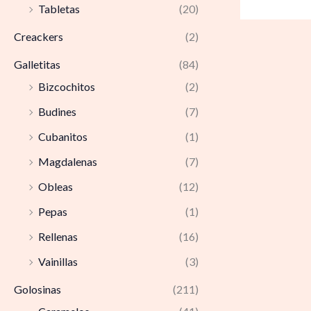
Tabletas
(20)
Creackers
(2)
Galletitas
(84)
Bizcochitos
(2)
Budines
(7)
Cubanitos
(1)
Magdalenas
(7)
Obleas
(12)
Pepas
(1)
Rellenas
(16)
Vainillas
(3)
Golosinas
(211)