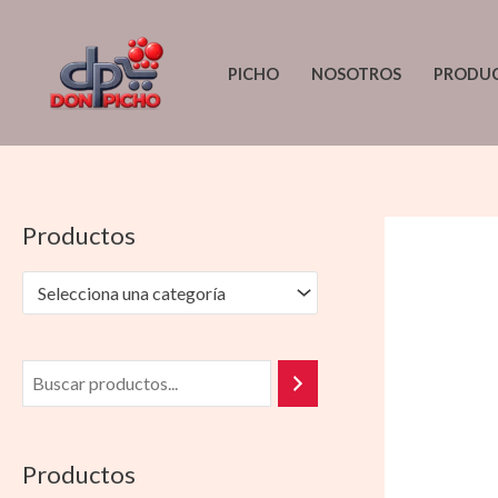
Ir
al
PICHO
NOSOTROS
PRODU
contenido
Productos
Selecciona una categoría
Productos