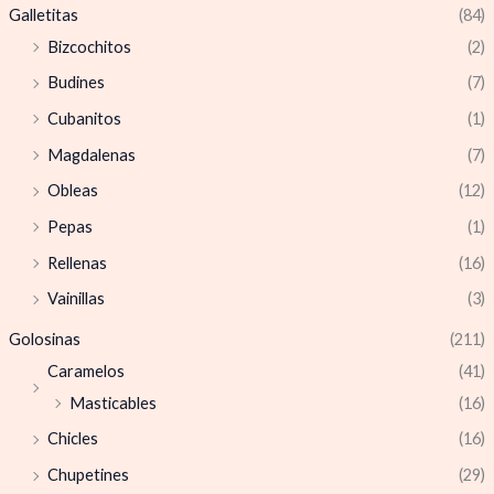
Galletitas
(84)
Bizcochitos
(2)
Budines
(7)
Cubanitos
(1)
Magdalenas
(7)
Obleas
(12)
Pepas
(1)
Rellenas
(16)
Vainillas
(3)
Golosinas
(211)
Caramelos
(41)
Masticables
(16)
Chicles
(16)
Chupetines
(29)