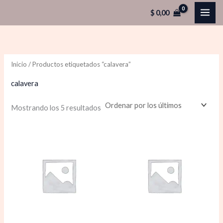
Ordenado
Ir
P
P
por
$
0,00
los
al
r
r
últimos
contenido
e
e
c
c
Inicio
/ Productos etiquetados “calavera”
i
i
o
o
calavera
Mostrando los 5 resultados
í
á
n
x
i
i
o
o