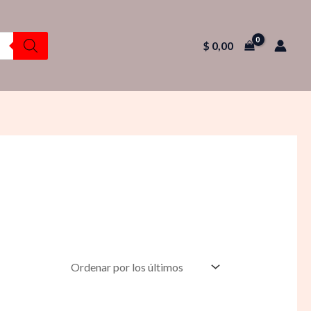
$
0,00