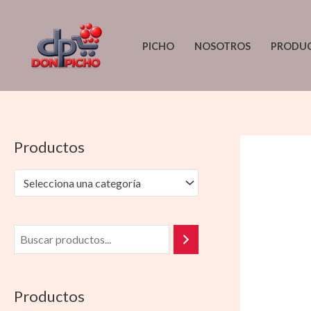
Ir
al
PICHO
NOSOTROS
PRODU
contenido
Productos
Selecciona una categoría
Productos