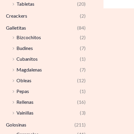
Tabletas
(20)
Creackers
(2)
Galletitas
(84)
Bizcochitos
(2)
Budines
(7)
Cubanitos
(1)
Magdalenas
(7)
Obleas
(12)
Pepas
(1)
Rellenas
(16)
Vainillas
(3)
Golosinas
(211)