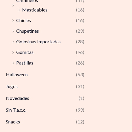
Caramelos
(41)
Masticables
(16)
Chicles
(16)
Chupetines
(29)
Golosinas Importadas
(28)
Gomitas
(96)
Pastillas
(26)
Halloween
(53)
Jugos
(31)
Novedades
(1)
Sin T.a.c.c.
(99)
Snacks
(12)