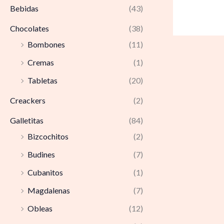
Bebidas
(43)
Chocolates
(38)
Bombones
(11)
Cremas
(1)
Tabletas
(20)
Creackers
(2)
Galletitas
(84)
Bizcochitos
(2)
Budines
(7)
Cubanitos
(1)
Magdalenas
(7)
Obleas
(12)