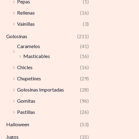
Pepas
(1)
Rellenas
(16)
Vainillas
(3)
Golosinas
(211)
Caramelos
(41)
Masticables
(16)
Chicles
(16)
Chupetines
(29)
Golosinas Importadas
(28)
Gomitas
(96)
Pastillas
(26)
Halloween
(53)
Jugos
(31)