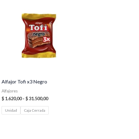
Rango
de
precios:
desde
$ 1.620,00
hasta
$ 31.500,00
Alfajor Tofi x3 Negro
Alfajores
$
1.620,00
-
$
31.500,00
Unidad
Caja Cerrada