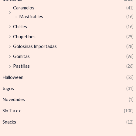
Caramelos
(41)
Masticables
(16)
Chicles
(16)
Chupetines
(29)
Golosinas Importadas
(28)
Gomitas
(96)
Pastillas
(26)
Halloween
(53)
Jugos
(31)
Novedades
(1)
Sin T.a.c.c.
(100)
Snacks
(12)