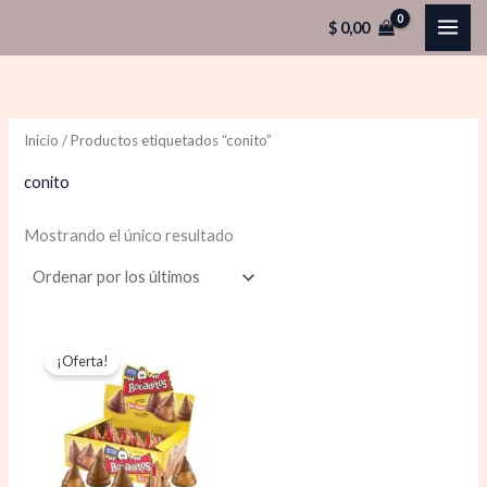
Ir
$
0,00
al
contenido
Inicio
/ Productos etiquetados “conito”
conito
Mostrando el único resultado
El
El
precio
precio
¡Oferta!
original
actual
era:
es:
$ 6.500,00.
$ 5.800,00.