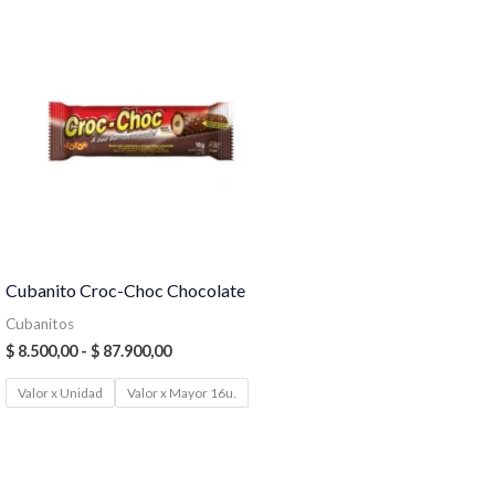
Rango
de
precios:
desde
$ 8.500,00
hasta
$ 87.900,00
Cubanito Croc-Choc Chocolate
Cubanitos
$
8.500,00
-
$
87.900,00
Valor x Unidad
Valor x Mayor 16u.