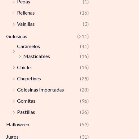
Pepas
(1)
Rellenas
(16)
Vainillas
(3)
Golosinas
(211)
Caramelos
(41)
Masticables
(16)
Chicles
(16)
Chupetines
(29)
Golosinas Importadas
(28)
Gomitas
(96)
Pastillas
(26)
Halloween
(53)
Jugos
(31)