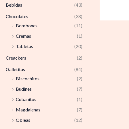
Bebidas
(43)
Chocolates
(38)
Bombones
(11)
Cremas
(1)
Tabletas
(20)
Creackers
(2)
Galletitas
(84)
Bizcochitos
(2)
Budines
(7)
Cubanitos
(1)
Magdalenas
(7)
Obleas
(12)