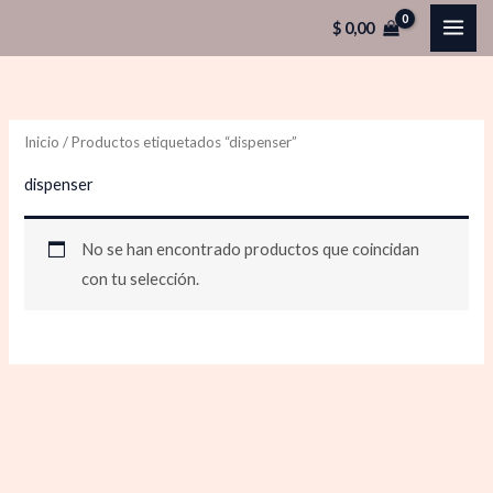
Ir
$
0,00
al
contenido
Inicio
/ Productos etiquetados “dispenser”
dispenser
No se han encontrado productos que coincidan
con tu selección.