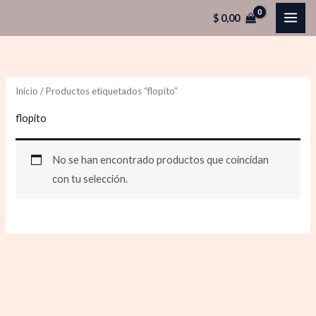
Ir
$
0,00
al
contenido
Inicio
/ Productos etiquetados “flopito”
flopito
No se han encontrado productos que coincidan
con tu selección.