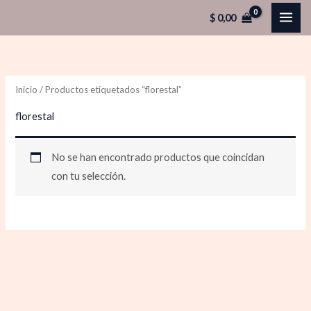
Ir
$
0,00
al
contenido
Inicio
/ Productos etiquetados “florestal”
florestal
No se han encontrado productos que coincidan
con tu selección.