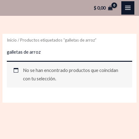
Ir
$
0,00
al
contenido
Inicio
/ Productos etiquetados “galletas de arroz”
galletas de arroz
No se han encontrado productos que coincidan
con tu selección.