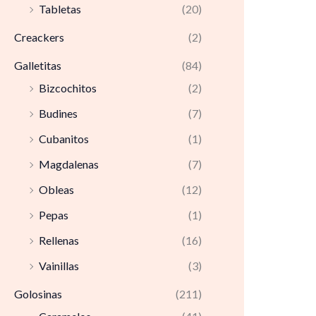
Tabletas
(20)
Creackers
(2)
Galletitas
(84)
Bizcochitos
(2)
Budines
(7)
Cubanitos
(1)
Magdalenas
(7)
Obleas
(12)
Pepas
(1)
Rellenas
(16)
Vainillas
(3)
Golosinas
(211)