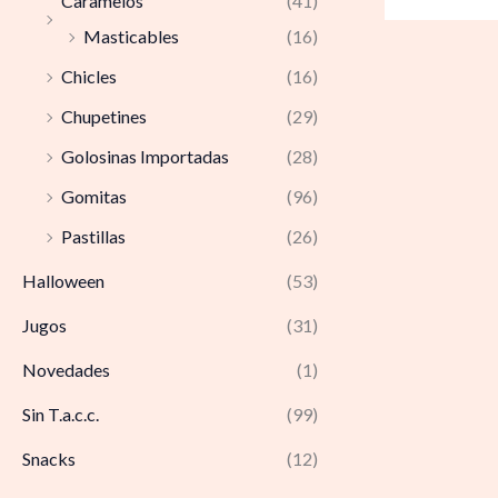
Caramelos
(41)
Masticables
(16)
Chicles
(16)
Chupetines
(29)
Golosinas Importadas
(28)
Gomitas
(96)
Pastillas
(26)
Halloween
(53)
Jugos
(31)
Novedades
(1)
Sin T.a.c.c.
(99)
Snacks
(12)