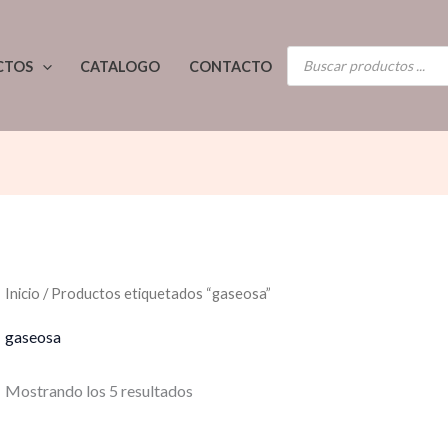
Ordenado
por
los
BÚSQUEDA
últimos
CTOS
CATALOGO
CONTACTO
DE
PRODUCTOS
Inicio
/ Productos etiquetados “gaseosa”
gaseosa
Mostrando los 5 resultados