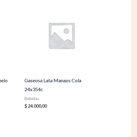
melo
Gaseosa Lata Manaos Cola
24x354c
Bebidas
$
24.000,00