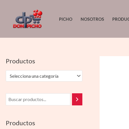
Ir
al
PICHO
NOSOTROS
PRODU
contenido
Productos
Selecciona una categoría
Productos