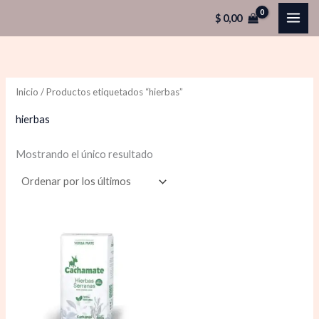
Ir
$
0,00
al
contenido
Inicio
/ Productos etiquetados “hierbas”
hierbas
Mostrando el único resultado