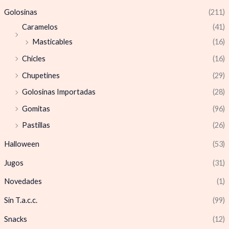
Golosinas
(211)
Caramelos
(41)
Masticables
(16)
Chicles
(16)
Chupetines
(29)
Golosinas Importadas
(28)
Gomitas
(96)
Pastillas
(26)
Halloween
(53)
Jugos
(31)
Novedades
(1)
Sin T.a.c.c.
(99)
Snacks
(12)