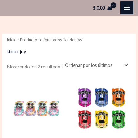
Ordenado
Ir
por
$
0,00
los
al
últimos
contenido
Inicio
/ Productos etiquetados “kinder joy”
kinder joy
Mostrando los 2 resultados