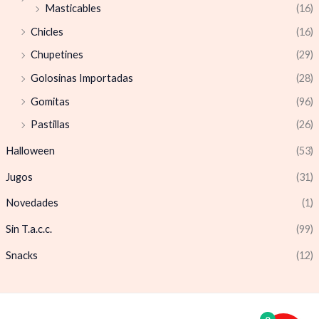
Masticables
(16)
Chicles
(16)
Chupetines
(29)
Golosinas Importadas
(28)
Gomitas
(96)
Pastillas
(26)
Halloween
(53)
Jugos
(31)
Novedades
(1)
Sin T.a.c.c.
(99)
Snacks
(12)