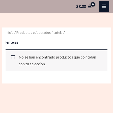
Ir
$
0,00
al
contenido
Inicio
/ Productos etiquetados “lentejas”
lentejas
No se han encontrado productos que coincidan
con tu selección.