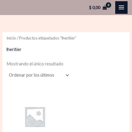
Ir
$
0,00
al
contenido
Inicio
/ Productos etiquetados “lheritier”
lheritier
Mostrando el único resultado