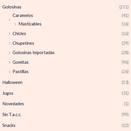
Golosinas
(211)
Caramelos
(41)
Masticables
(16)
Chicles
(16)
Chupetines
(29)
Golosinas Importadas
(28)
Gomitas
(96)
Pastillas
(26)
Halloween
(53)
Jugos
(31)
Novedades
(1)
Sin T.a.c.c.
(99)
Snacks
(12)