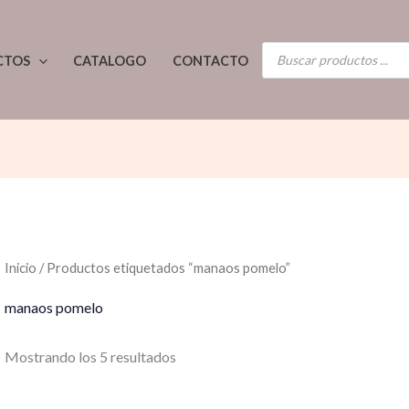
Ordenado
por
los
BÚSQUEDA
últimos
CTOS
CATALOGO
CONTACTO
DE
PRODUCTOS
Inicio
/ Productos etiquetados “manaos pomelo”
manaos pomelo
Mostrando los 5 resultados