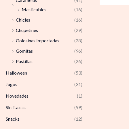
Caramelos
(41)
Masticables
(16)
Chicles
(16)
Chupetines
(29)
Golosinas Importadas
(28)
Gomitas
(96)
Pastillas
(26)
Halloween
(53)
Jugos
(31)
Novedades
(1)
Sin T.a.c.c.
(99)
Snacks
(12)