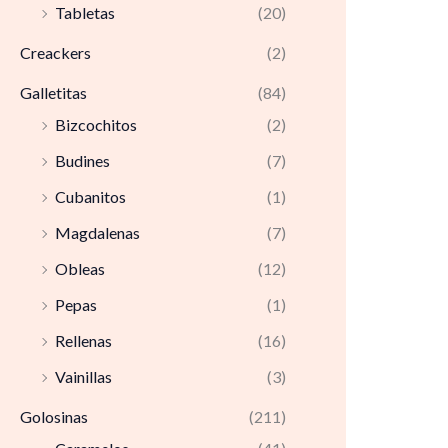
Tabletas
(20)
Creackers
(2)
Galletitas
(84)
Bizcochitos
(2)
Budines
(7)
Cubanitos
(1)
Magdalenas
(7)
Obleas
(12)
Pepas
(1)
Rellenas
(16)
Vainillas
(3)
Golosinas
(211)