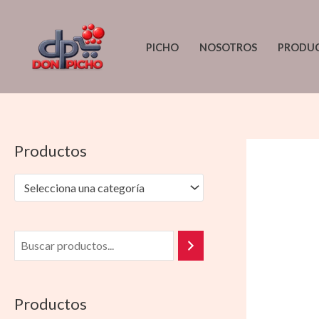
Ir
al
PICHO
NOSOTROS
PRODU
contenido
Productos
Selecciona una categoría
Productos