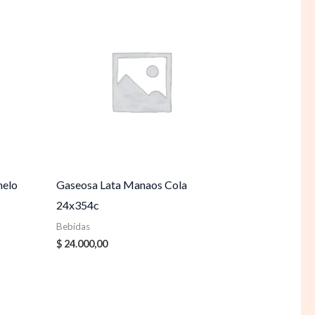
melo
Gaseosa Lata Manaos Cola
24x354c
Bebidas
$
24.000,00