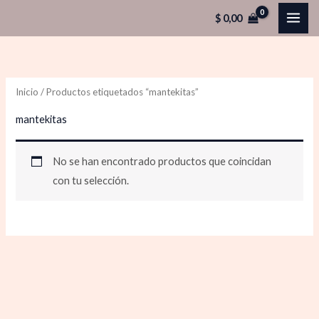
Ir
$
0,00
al
contenido
Inicio
/ Productos etiquetados “mantekitas”
mantekitas
No se han encontrado productos que coincidan
con tu selección.